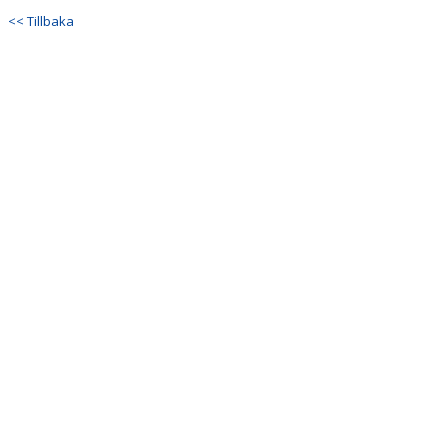
DOKUMENT
<< Tillbaka
KONTAKT