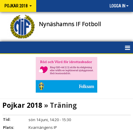
POJKAR 2018
LOGGA IN
Nynäshamns IF Fotboll
HEM
NYHETER
KALENDER
MATCHER
Pojkar 2018
» Träning
TRUPPEN
Tid:
sön 14 juni, 14:20 - 15:30
BILDGALLERI
Plats:
Kvarnängens IP