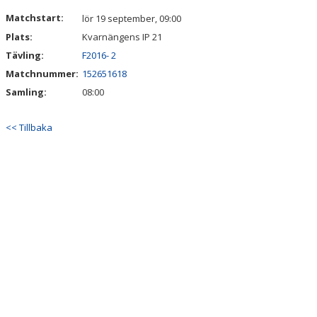
DOKUMENT
Matchstart:
lör 19 september, 09:00
Plats:
Kvarnängens IP 21
KONTAKT
Tävling:
F2016- 2
Matchnummer:
152651618
Samling:
08:00
<< Tillbaka