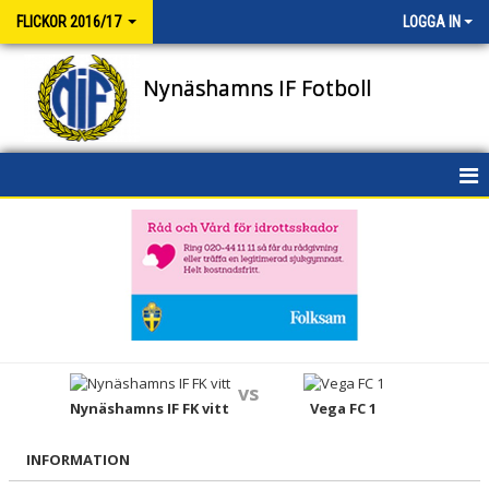
FLICKOR 2016/17
LOGGA IN
Nynäshamns IF Fotboll
HEM
NYHETER
KALENDER
MATCHER
vs
TRUPPEN
Nynäshamns IF FK vitt
Vega FC 1
BILDGALLERI
INFORMATION