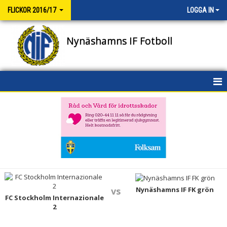
FLICKOR 2016/17
LOGGA IN
Nynäshamns IF Fotboll
HEM
NYHETER
KALENDER
MATCHER
TRUPPEN
Nynäshamns IF FK grön
vs
FC Stockholm Internazionale
2
BILDGALLERI