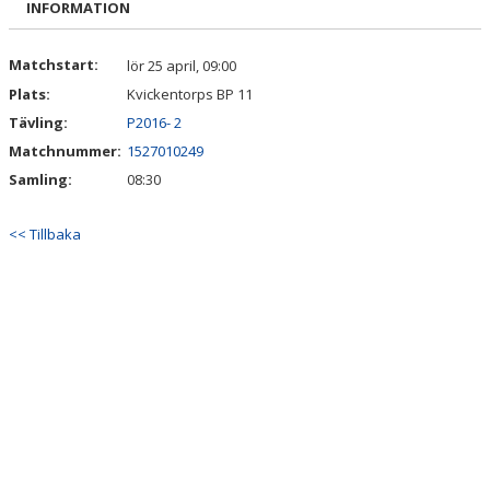
INFORMATION
DOKUMENT
KONTAKT
Matchstart:
lör 25 april, 09:00
Plats:
Kvickentorps BP 11
Tävling:
P2016- 2
Matchnummer:
1527010249
Samling:
08:30
<< Tillbaka