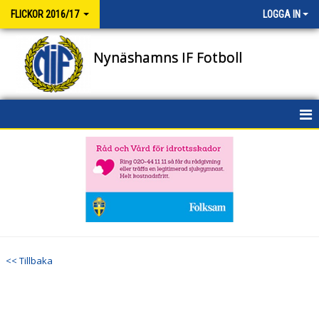
FLICKOR 2016/17
LOGGA IN
Nynäshamns IF Fotboll
HEM
NYHETER
KALENDER
MATCHER
<< Tillbaka
TRUPPEN
BILDGALLERI