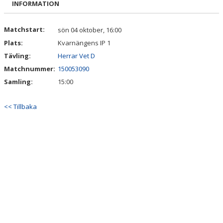
INFORMATION
DOKUMENT
KONTAKT
Matchstart:
sön 04 oktober, 16:00
Plats:
Kvarnängens IP 1
Tävling:
Herrar Vet D
Matchnummer:
150053090
Samling:
15:00
<< Tillbaka