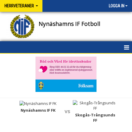
HERRVETERANER
LOGGA IN
Nynäshamns IF Fotboll
HEM
NYHETER
KALENDER
MATCHER
TRUPPEN
Nynäshamns IF FK
vs
Skogås-Trångsunds
FF
BILDGALLERI