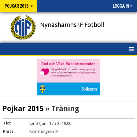
POJKAR 2015
LOGGA IN
Nynäshamns IF Fotboll
HEM
NYHETER
KALENDER
MATCHER
Pojkar 2015
» Träning
TRUPPEN
Tid:
tor 04 juni, 17:30 - 19:00
BILDGALLERI
Plats:
Kvarnängens IP