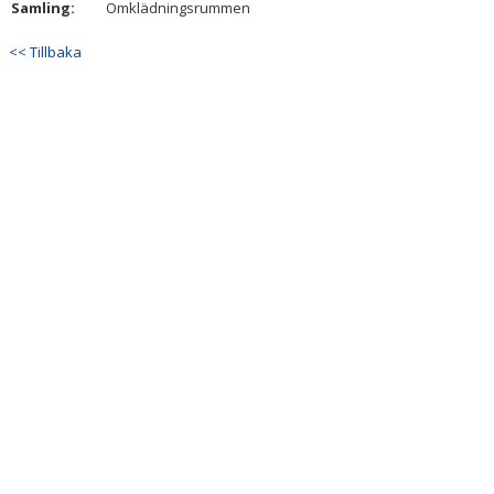
Samling:
Omklädningsrummen
DOKUMENT
<< Tillbaka
KONTAKT