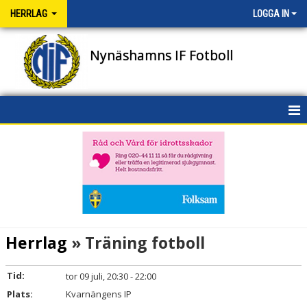
HERRLAG
LOGGA IN
Nynäshamns IF Fotboll
HEM
NYHETER
DOKUMENT
BILDGALLERI
Herrlag
» Träning fotboll
KONTAKT
Tid:
tor 09 juli, 20:30 - 22:00
TRUPPEN
Plats:
Kvarnängens IP