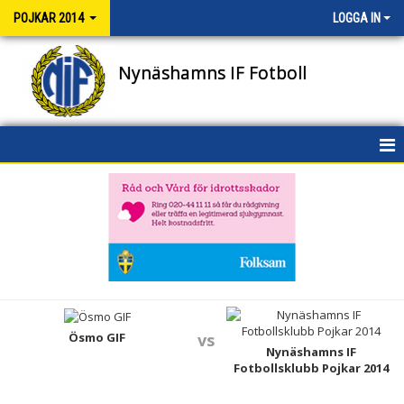
POJKAR 2014
LOGGA IN
Nynäshamns IF Fotboll
HEM
NYHETER
KALENDER
MATCHER
TRUPPEN
Ösmo GIF
vs
Nynäshamns IF
Fotbollsklubb Pojkar 2014
BILDGALLERI