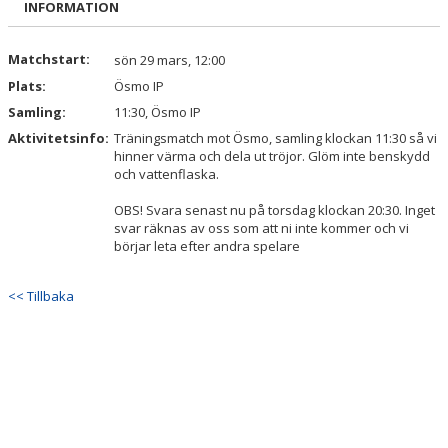
INFORMATION
DOKUMENT
KONTAKT
Matchstart:
sön 29 mars, 12:00
Plats:
Ösmo IP
Samling:
11:30, Ösmo IP
Aktivitetsinfo:
Träningsmatch mot Ösmo, samling klockan 11:30 så vi
hinner värma och dela ut tröjor. Glöm inte benskydd
och vattenflaska.
OBS! Svara senast nu på torsdag klockan 20:30. Inget
svar räknas av oss som att ni inte kommer och vi
börjar leta efter andra spelare
<< Tillbaka