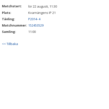
DOKUMENT
Matchstart:
lör 22 augusti, 11:30
Plats:
Kvarnängens IP 21
KONTAKT
Tävling:
P2014- 4
Matchnummer:
152453529
Samling:
11:00
<< Tillbaka