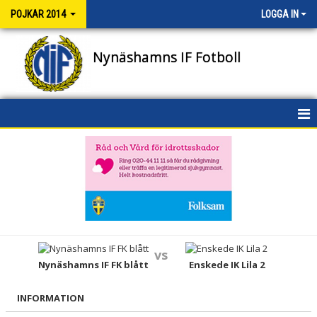
POJKAR 2014
LOGGA IN
Nynäshamns IF Fotboll
HEM
NYHETER
KALENDER
MATCHER
vs
TRUPPEN
Nynäshamns IF FK blått
Enskede IK Lila 2
BILDGALLERI
INFORMATION