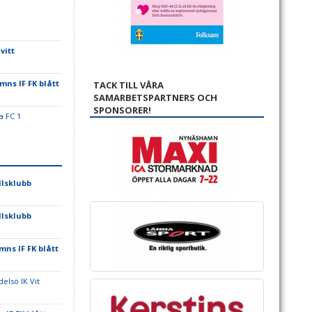
vitt
ns IF FK blått
TACK TILL VÅRA
SAMARBETSPARTNERS OCH
SPONSORER!
a FC 1
lsklubb
lsklubb
ns IF FK blått
elsö IK Vit