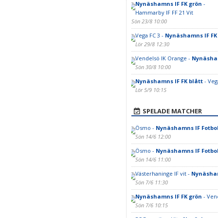
Nynäshamns IF FK grön
-
Hammarby IF FF 21 Vit
Sön 23/8 10:00
Vega FC 3 -
Nynäshamns IF FK 
Lör 29/8 12:30
Vendelsö IK Orange -
Nynäsham
Sön 30/8 10:00
Nynäshamns IF FK blått
- Veg
Lör 5/9 10:15
SPELADE MATCHER
Ösmo -
Nynäshamns IF Fotbol
Sön 14/6 12:00
Ösmo -
Nynäshamns IF Fotbol
Sön 14/6 11:00
Västerhaninge IF vit -
Nynäsham
Sön 7/6 11:30
Nynäshamns IF FK grön
- Vend
Sön 7/6 10:15