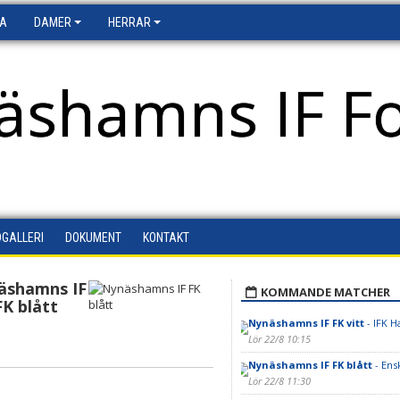
FA
DAMER
HERRAR
äshamns IF Fo
DGALLERI
DOKUMENT
KONTAKT
äshamns IF
KOMMANDE MATCHER
FK blått
Nynäshamns IF FK vitt
- IFK H
Lör 22/8 10:15
Nynäshamns IF FK blått
- Ensk
Lör 22/8 11:30