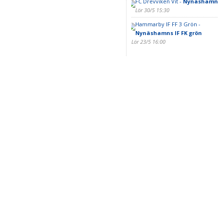
FC Drevviken Vit -
Nynäshamns 
Lör 30/5 15:30
Hammarby IF FF 3 Grön -
Nynäshamns IF FK grön
Lör 23/5 16:00