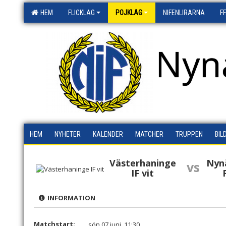
HEM
FLICKLAG
POJKLAG
NIFENLIRARNA
F
Nyn
HEM
NYHETER
KALENDER
MATCHER
TRUPPEN
BIL
Västerhaninge
Nyn
vs
IF vit
INFORMATION
Matchstart:
sön 07 juni, 11:30