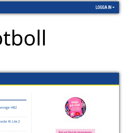
LOGGA IN
tboll
aninge HB2
ede IK Lila 2