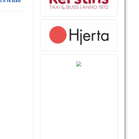
IF FK blått