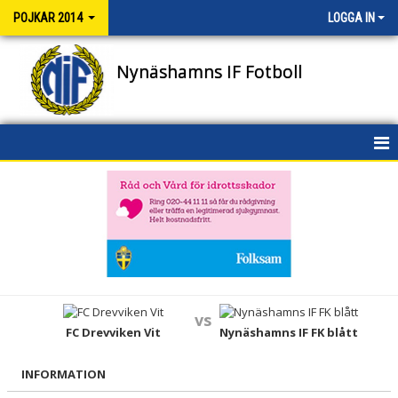
POJKAR 2014
LOGGA IN
Nynäshamns IF Fotboll
HEM
NYHETER
KALENDER
MATCHER
vs
TRUPPEN
FC Drevviken Vit
Nynäshamns IF FK blått
BILDGALLERI
INFORMATION