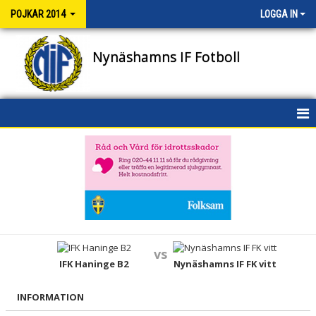
POJKAR 2014
LOGGA IN
Nynäshamns IF Fotboll
HEM
NYHETER
KALENDER
MATCHER
vs
TRUPPEN
IFK Haninge B2
Nynäshamns IF FK vitt
BILDGALLERI
INFORMATION