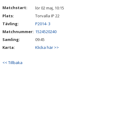
DOKUMENT
Matchstart:
lör 02 maj, 10:15
Plats:
Torvalla IP 22
KONTAKT
Tävling:
P2014- 3
Matchnummer:
1524520240
Samling:
09:45
Karta:
Klicka här >>
<< Tillbaka