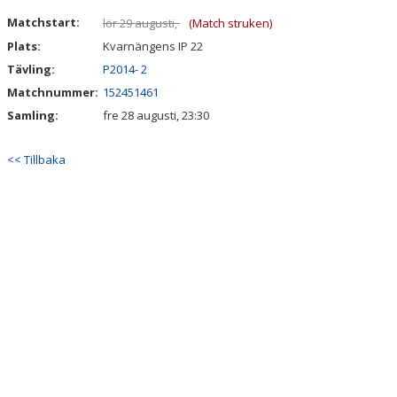
DOKUMENT
Matchstart:
lör 29 augusti,
(Match struken)
Plats:
Kvarnängens IP 22
KONTAKT
Tävling:
P2014- 2
Matchnummer:
152451461
Samling:
fre 28 augusti, 23:30
<< Tillbaka