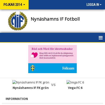
POJKAR 2014
LOGGA IN
Nynäshamns IF Fotboll
HEM
NYHETER
KALENDER
MATCHER
vs
TRUPPEN
Nynäshamns IF FK grön
Vega FC 6
BILDGALLERI
INFORMATION