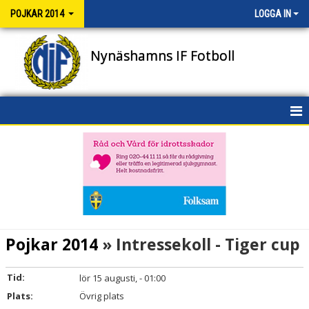
POJKAR 2014
LOGGA IN
Nynäshamns IF Fotboll
HEM
NYHETER
KALENDER
MATCHER
Pojkar 2014
» Intressekoll - Tiger cup
TRUPPEN
Tid:
lör 15 augusti, - 01:00
BILDGALLERI
Plats:
Övrig plats