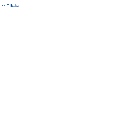
DOKUMENT
<< Tillbaka
KONTAKT