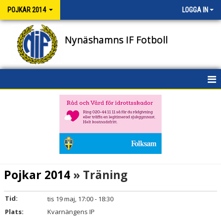
POJKAR 2014
LOGGA IN
Nynäshamns IF Fotboll
HEM
NYHETER
KALENDER
MATCHER
Pojkar 2014
» Träning
TRUPPEN
Tid:
tis 19 maj, 17:00 - 18:30
BILDGALLERI
Plats:
Kvarnängens IP