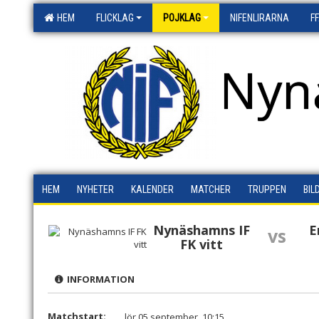
HEM
FLICKLAG
POJKLAG
NIFENLIRARNA
F
Nyn
HEM
NYHETER
KALENDER
MATCHER
TRUPPEN
BIL
Nynäshamns IF
E
vs
FK vitt
INFORMATION
Matchstart:
lör 05 september, 10:15