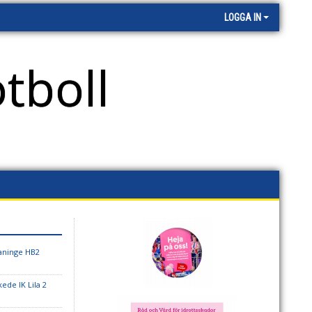
LOGGA IN
tboll
aninge HB2
ede IK Lila 2