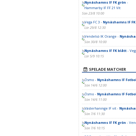
Nynäshamns IF FK grön
-
Hammarby IF FF 21 Vit
Sön 23/8 10:00
Vega FC 3 -
Nynäshamns IF FK 
Lör 29/8 12:30
Vendelsö IK Orange -
Nynäsham
Sön 30/8 10:00
Nynäshamns IF FK blått
- Veg
Lör 5/9 10:15
SPELADE MATCHER
Ösmo -
Nynäshamns IF Fotbol
Sön 14/6 12:00
Ösmo -
Nynäshamns IF Fotbol
Sön 14/6 11:00
Västerhaninge IF vit -
Nynäsham
Sön 7/6 11:30
Nynäshamns IF FK grön
- Vend
Sön 7/6 10:15