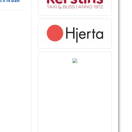
IF FK blått