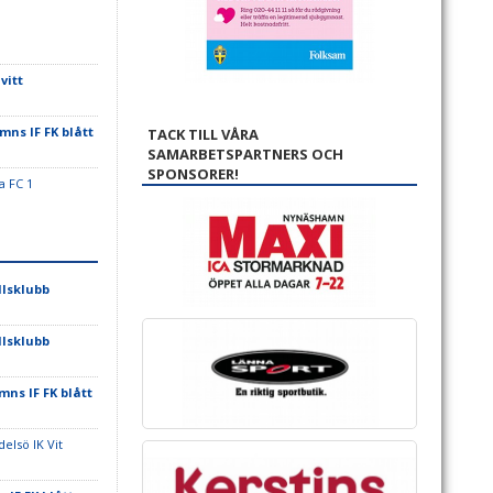
vitt
ns IF FK blått
TACK TILL VÅRA
SAMARBETSPARTNERS OCH
SPONSORER!
a FC 1
lsklubb
lsklubb
ns IF FK blått
elsö IK Vit