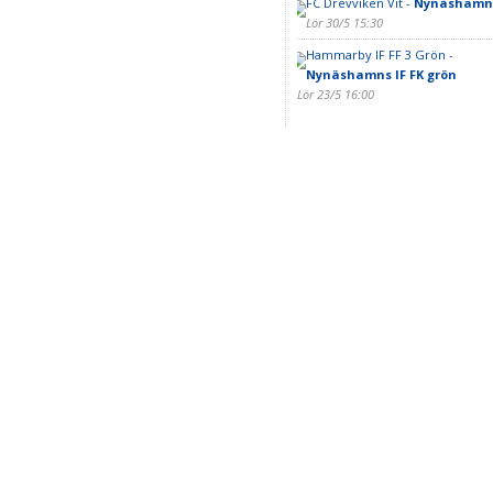
FC Drevviken Vit -
Nynäshamns 
Lör 30/5 15:30
Hammarby IF FF 3 Grön -
Nynäshamns IF FK grön
Lör 23/5 16:00