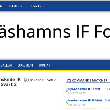
FA
DAMER
HERRAR
äshamns IF Fo
DGALLERI
DOKUMENT
KONTAKT
nskede IK
KOMMANDE MATCHER
Svart 2
Nynäshamns IF FK vitt
- IFK H
Lör 22/8 10:15
Nynäshamns IF FK blått
- Ensk
Lör 22/8 11:30