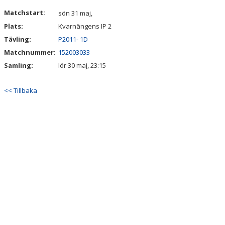
MATCHER
Matchstart:
sön 31 maj,
Plats:
Kvarnängens IP 2
KALENDER
Tävling:
P2011- 1D
Matchnummer:
152003033
Samling:
lör 30 maj, 23:15
<< Tillbaka