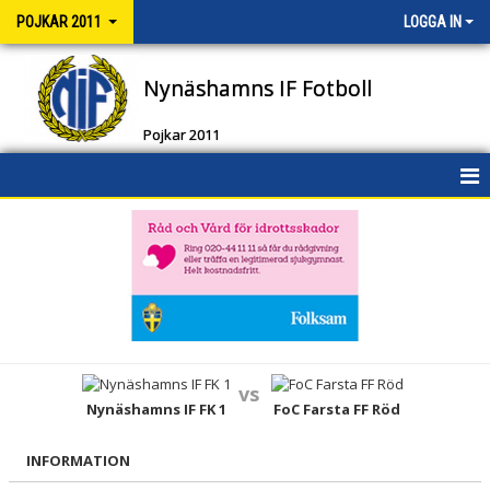
POJKAR 2011
LOGGA IN
Nynäshamns IF Fotboll
Pojkar 2011
HEM
NYHETER
DOKUMENT
BILDGALLERI
vs
KONTAKT
Nynäshamns IF FK 1
FoC Farsta FF Röd
TRUPPEN
INFORMATION