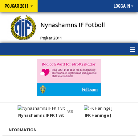
POJKAR 2011
LOGGA IN
Nynäshamns IF Fotboll
Pojkar 2011
HEM
NYHETER
DOKUMENT
BILDGALLERI
vs
KONTAKT
Nynäshamns IF FK 1 vit
IFK Haninge J
TRUPPEN
INFORMATION