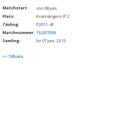
MATCHER
Matchstart:
sön 08 juni,
Plats:
Kvarnängens IP 2
KALENDER
Tävling:
P2011- 4F
Matchnummer:
152027056
Samling:
lör 07 juni, 23:15
<< Tillbaka