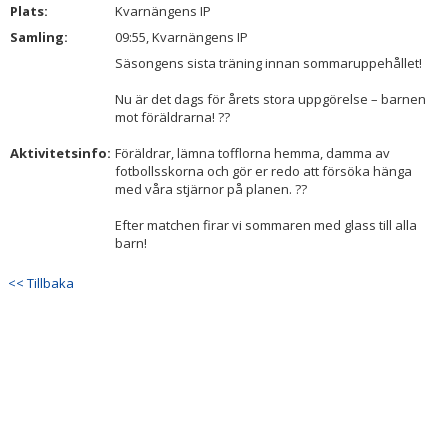
Plats:
DOKUMENT
Kvarnängens IP
Samling:
09:55, Kvarnängens IP
KONTAKT
Säsongens sista träning innan sommaruppehållet!
Nu är det dags för årets stora uppgörelse – barnen
mot föräldrarna! ??
Aktivitetsinfo:
Föräldrar, lämna tofflorna hemma, damma av
fotbollsskorna och gör er redo att försöka hänga
med våra stjärnor på planen. ??
Efter matchen firar vi sommaren med glass till alla
barn!
<< Tillbaka