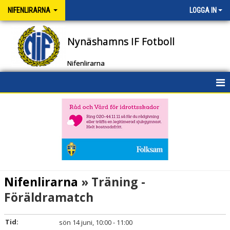
NIFENLIRARNA
LOGGA IN
Nynäshamns IF Fotboll
Nifenlirarna
HEM
NYHETER
KALENDER
MATCHER
Nifenlirarna
» Träning -
TRUPPEN
Föräldramatch
BILDGALLERI
Tid:
sön 14 juni, 10:00 - 11:00