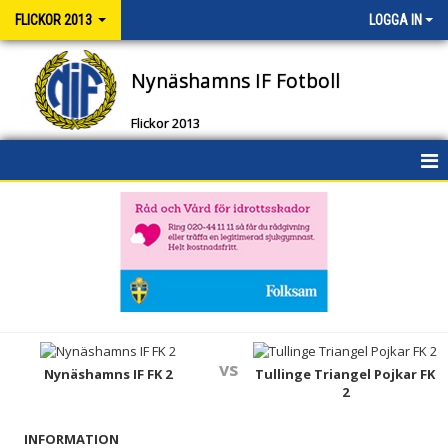
FLICKOR 2013
LOGGA IN
Nynäshamns IF Fotboll
Flickor 2013
HEM
NYHETER
KALENDER
MATCHER
vs
TRUPPEN
Nynäshamns IF FK 2
Tullinge Triangel Pojkar FK
2
BILDGALLERI
INFORMATION