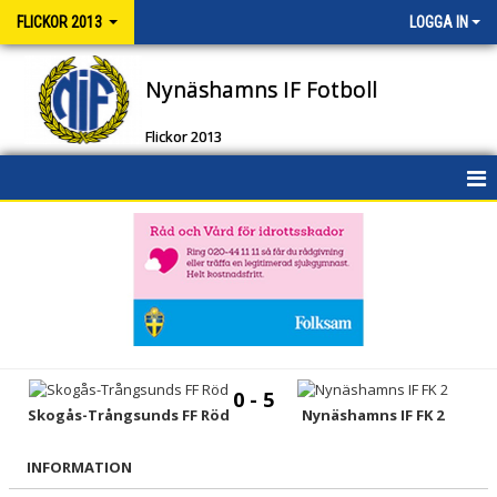
FLICKOR 2013
LOGGA IN
Nynäshamns IF Fotboll
Flickor 2013
HEM
NYHETER
KALENDER
MATCHER
0 - 5
TRUPPEN
Skogås-Trångsunds FF Röd
Nynäshamns IF FK 2
BILDGALLERI
INFORMATION