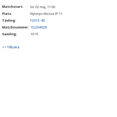
DOKUMENT
Matchstart:
lör 02 maj, 11:00
Plats:
Nytorps Mosse IP 11
KONTAKT
Tävling:
F2013- 4D
Matchnummer:
152264028
Samling:
10:15
<< Tillbaka