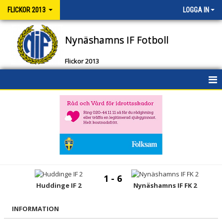
FLICKOR 2013
LOGGA IN
Nynäshamns IF Fotboll
Flickor 2013
HEM
NYHETER
KALENDER
MATCHER
1 - 6
TRUPPEN
Huddinge IF 2
Nynäshamns IF FK 2
BILDGALLERI
INFORMATION