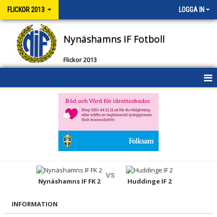
FLICKOR 2013
LOGGA IN
Nynäshamns IF Fotboll
Flickor 2013
HEM
NYHETER
KALENDER
MATCHER
vs
TRUPPEN
Nynäshamns IF FK 2
Huddinge IF 2
BILDGALLERI
INFORMATION