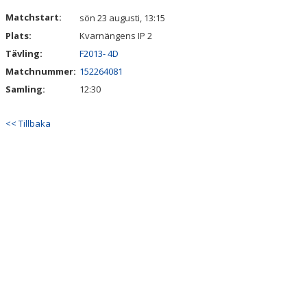
DOKUMENT
Matchstart:
sön 23 augusti, 13:15
Plats:
Kvarnängens IP 2
KONTAKT
Tävling:
F2013- 4D
Matchnummer:
152264081
Samling:
12:30
<< Tillbaka