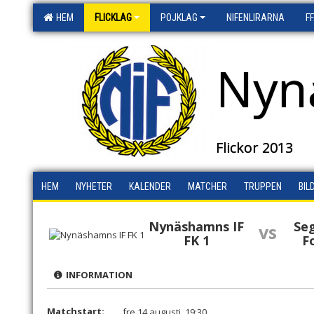
HEM
FLICKLAG
POJKLAG
NIFENLIRARNA
F
Nyn
Flickor 2013
HEM
NYHETER
KALENDER
MATCHER
TRUPPEN
BIL
Nynäshamns IF
Seg
vs
FK 1
F
INFORMATION
Matchstart:
fre 14 augusti, 19:30