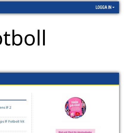
LOGGA IN
tboll
ns IF 2
ps IF Fotboll Vit