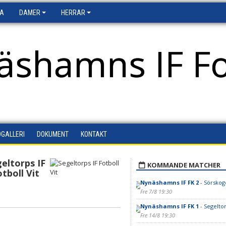
FA
DAMER
HERRAR
äshamns IF Fo
DGALLERI
DOKUMENT
KONTAKT
eltorps IF
KOMMANDE MATCHER
otboll Vit
Nynäshamns IF FK 2
- Sörskoge
Fre 7/8 19:30
Nynäshamns IF FK 1
- Segeltor
Fre 14/8 19:30