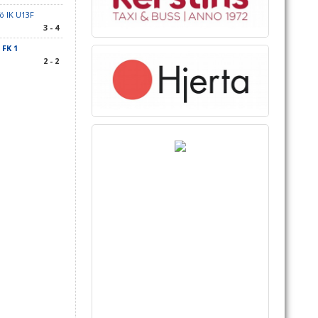
ö IK U13F
3 - 4
FK 1
2 - 2