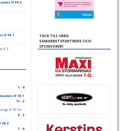
amns IF FK 2
 IF FK 1
TACK TILL VÅRA
SAMARBETSPARTNERS OCH
SPONSORER!
e IF 2
1 - 4
hamns IF FK 1
11 - 2
ergs IF FK Vit
8 - 2
 FK 2
1 - 6