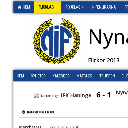
HEM
FLICKLAG
POJKLAG
NIFENLIRARNA
F
Nyn
Flickor 2013
HEM
NYHETER
KALENDER
MATCHER
TRUPPEN
BIL
Nynä
6 - 1
IFK Haninge
INFORMATION
Matchstart:
sön 10 maj, 09:30