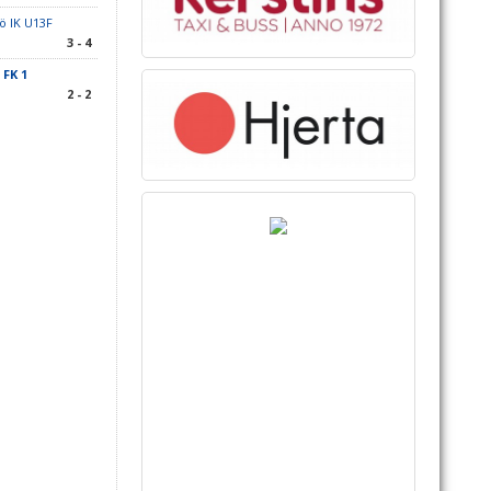
ö IK U13F
3 - 4
FK 1
2 - 2