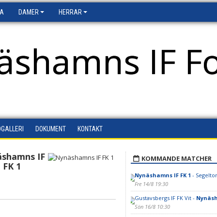
FA
DAMER
HERRAR
äshamns IF Fo
DGALLERI
DOKUMENT
KONTAKT
shamns IF
KOMMANDE MATCHER
FK 1
Nynäshamns IF FK 1
- Segeltor
Fre 14/8 19:30
Gustavsbergs IF FK Vit -
Nynäsh
Sön 16/8 10:30