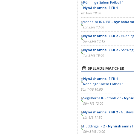
Rönninge Salem Fotboll 1 -
Nynäshamns IF FK 1
Tis 18/8 18:30
Vendelsö IK U13F -
Nynäshamns
Lör 22/8 13:00
Nynäshamns IF FK 2
- Hudding
Sön 23/8 13:15
Nynäshamns IF FK 2
- Sörskoge
Tor 27/8 19:00
SPELADE MATCHER
Nynäshamns IF FK 1
-
Rönninge Salem Fotboll 1
Sön 14/6 10:00
Segeltorps IF Fotboll Vit -
Nynäs
Sön 7/6 12:00
Nynäshamns IF FK 2
- Gustavsb
Lör 6/6 11:30
Huddinge IF 2 -
Nynäshamns IF
Sön 31/5 10:00