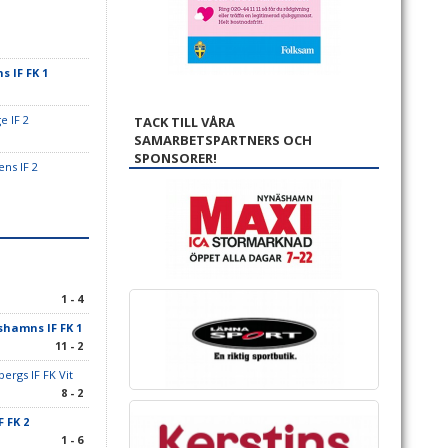
 IF FK 1
e IF 2
TACK TILL VÅRA
SAMARBETSPARTNERS OCH
SPONSORER!
ns IF 2
1 - 4
hamns IF FK 1
11 - 2
ergs IF FK Vit
8 - 2
 FK 2
1 - 6