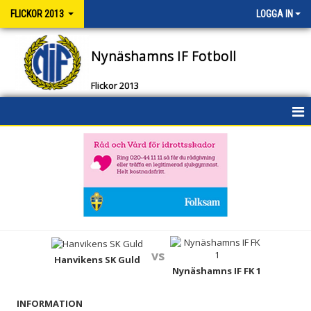
FLICKOR 2013
LOGGA IN
Nynäshamns IF Fotboll
Flickor 2013
HEM
NYHETER
KALENDER
MATCHER
vs
TRUPPEN
Hanvikens SK Guld
Nynäshamns IF FK 1
BILDGALLERI
INFORMATION