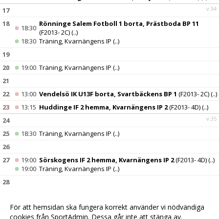
v.34
17
18
Rönninge Salem Fotboll 1 borta, Prästboda BP 11
18:30
(F2013- 2C)
(..)
18:30
Träning, Kvarnängens IP
(..)
19
20
19:00
Träning, Kvarnängens IP
(..)
21
22
13:00
Vendelsö IK U13F borta, Svartbäckens BP 1
(F2013- 2C)
(..)
23
13:15
Huddinge IF 2 hemma, Kvarnängens IP 2
(F2013- 4D)
(..)
v.35
24
25
18:30
Träning, Kvarnängens IP
(..)
26
27
19:00
Sörskogens IF 2 hemma, Kvarnängens IP 2
(F2013- 4D)
(..)
19:00
Träning, Kvarnängens IP
(..)
28
29
11:45
Tullinge BK 1 hemma, Kvarnängens IP 2
(F2013- 2C)
(..)
För att hemsidan ska fungera korrekt använder vi nödvändiga
30
10:00
Västerhaninge IF borta, Hanvedens IP 22
(F2013- 4D)
(..)
cookies från SportAdmin. Dessa går inte att stänga av.