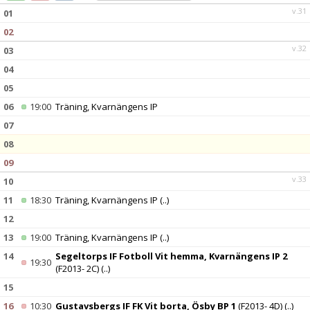
DOKUMENT
v.31
01
02
KONTAKT
v.32
03
04
05
06
19:00
Träning, Kvarnängens IP
07
08
09
v.33
10
11
18:30
Träning, Kvarnängens IP
(..)
12
13
19:00
Träning, Kvarnängens IP
(..)
14
Segeltorps IF Fotboll Vit hemma, Kvarnängens IP 2
19:30
(F2013- 2C)
(..)
15
16
10:30
Gustavsbergs IF FK Vit borta, Ösby BP 1
(F2013- 4D)
(..)