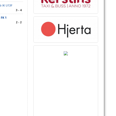
ö IK U13F
3 - 4
FK 1
2 - 2