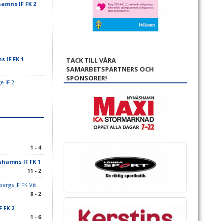
amns IF FK 2
 IF FK 1
TACK TILL VÅRA
SAMARBETSPARTNERS OCH
SPONSORER!
e IF 2
1 - 4
hamns IF FK 1
11 - 2
ergs IF FK Vit
8 - 2
 FK 2
1 - 6