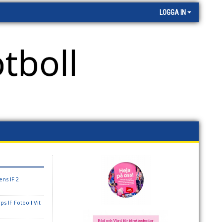
LOGGA IN
tboll
ns IF 2
ps IF Fotboll Vit