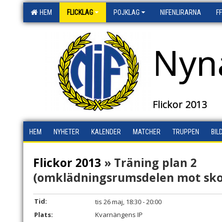
HEM
FLICKLAG
POJKLAG
NIFENLIRARNA
F
Nyn
Flickor 2013
HEM
NYHETER
KALENDER
MATCHER
TRUPPEN
BIL
Flickor 2013
» Träning plan 2
(omklädningsrumsdelen mot sk
Tid:
tis 26 maj, 18:30 - 20:00
Plats:
Kvarnängens IP