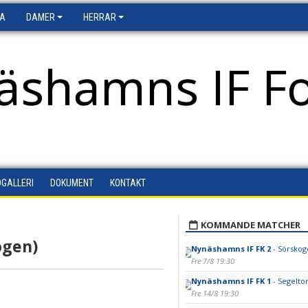
FA
DAMER
HERRAR
äshamns IF Fo
DGALLERI
DOKUMENT
KONTAKT
KOMMANDE MATCHER
ogen)
Nynäshamns IF FK 2
- Sörskoge
Fre 7/8 19:30
Nynäshamns IF FK 1
- Segeltor
Fre 14/8 19:30