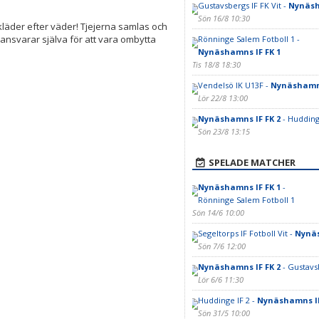
Gustavsbergs IF FK Vit -
Nynäsh
Sön 16/8 10:30
kläder efter väder! Tjejerna samlas och
 ansvarar själva för att vara ombytta
Rönninge Salem Fotboll 1 -
Nynäshamns IF FK 1
Tis 18/8 18:30
Vendelsö IK U13F -
Nynäshamns
Lör 22/8 13:00
Nynäshamns IF FK 2
- Hudding
Sön 23/8 13:15
SPELADE MATCHER
Nynäshamns IF FK 1
-
Rönninge Salem Fotboll 1
Sön 14/6 10:00
Segeltorps IF Fotboll Vit -
Nynäs
Sön 7/6 12:00
Nynäshamns IF FK 2
- Gustavsb
Lör 6/6 11:30
Huddinge IF 2 -
Nynäshamns IF
Sön 31/5 10:00