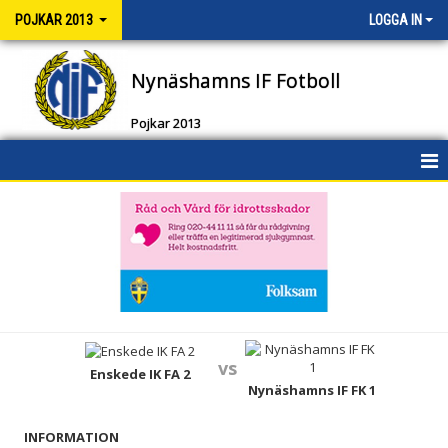
POJKAR 2013
LOGGA IN
Nynäshamns IF Fotboll
Pojkar 2013
HEM
NYHETER
KALENDER
MATCHER
vs
TRUPPEN
Enskede IK FA 2
Nynäshamns IF FK 1
BILDGALLERI
INFORMATION