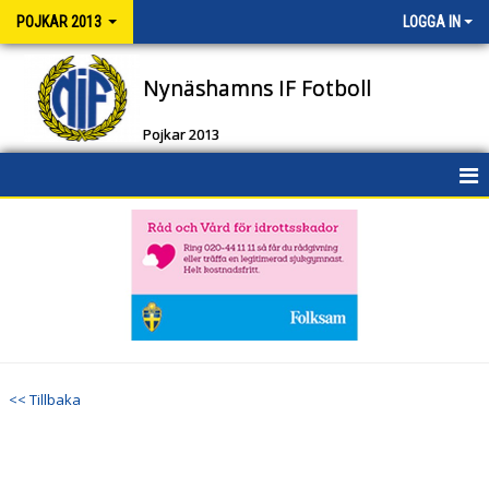
POJKAR 2013
LOGGA IN
Nynäshamns IF Fotboll
Pojkar 2013
HEM
NYHETER
KALENDER
MATCHER
<< Tillbaka
TRUPPEN
BILDGALLERI