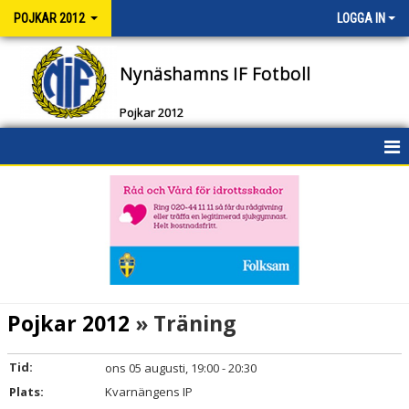
POJKAR 2012
LOGGA IN
Nynäshamns IF Fotboll
Pojkar 2012
HEM
NYHETER
KALENDER
MATCHER
Pojkar 2012
» Träning
TRUPPEN
Tid:
ons 05 augusti, 19:00 - 20:30
BILDGALLERI
Plats:
Kvarnängens IP