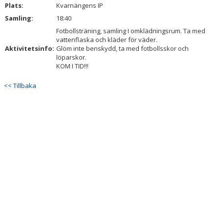
Plats:
DOKUMENT
Kvarnängens IP
Samling:
18:40
KONTAKT
Fotbollsträning, samling I omklädningsrum. Ta med
vattenflaska och kläder för väder.
Aktivitetsinfo:
Glöm inte benskydd, ta med fotbollsskor och
löparskor.
KOM I TID!!!
<< Tillbaka