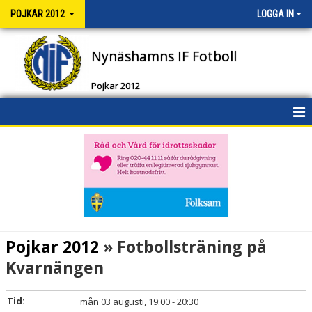
POJKAR 2012
LOGGA IN
Nynäshamns IF Fotboll
Pojkar 2012
HEM
NYHETER
KALENDER
MATCHER
Pojkar 2012
» Fotbollsträning på
TRUPPEN
Kvarnängen
BILDGALLERI
Tid:
mån 03 augusti, 19:00 - 20:30