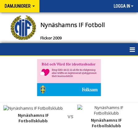
DAMJUNIORER
LOGGA IN
Nynäshamns IF Fotboll
Flickor 2009
HEM
NYHETER
KALENDER
MATCHER
TRUPPEN
Nynäshamns IF
vs
Nynäshamns IF
Fotbollsklubb
Fotbollsklubb
DOKUMENT