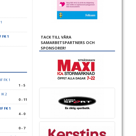
 1
 FK 1
TACK TILL VÅRA
SAMARBETSPARTNERS OCH
SPONSORER!
F FK 1
1 - 5
 IK 2
0 - 11
F FK 1
4 - 0
0 - 7