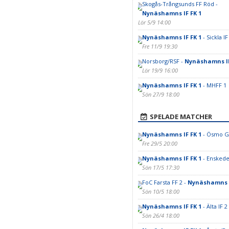
Skogås-Trångsunds FF Röd -
Nynäshamns IF FK 1
Lör 5/9 14:00
Nynäshamns IF FK 1
- Sickla IF
Fre 11/9 19:30
Norsborg/RSF -
Nynäshamns IF
Lör 19/9 16:00
Nynäshamns IF FK 1
- MHFF 1
Sön 27/9 18:00
SPELADE MATCHER
Nynäshamns IF FK 1
- Ösmo GI
Fre 29/5 20:00
Nynäshamns IF FK 1
- Enskede
Sön 17/5 17:30
FoC Farsta FF 2 -
Nynäshamns I
Sön 10/5 18:00
Nynäshamns IF FK 1
- Älta IF 2
Sön 26/4 18:00