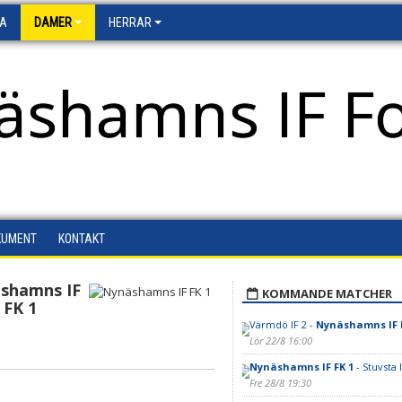
FA
DAMER
HERRAR
äshamns IF Fo
KUMENT
KONTAKT
shamns IF
KOMMANDE MATCHER
FK 1
Värmdö IF 2 -
Nynäshamns IF 
Lör 22/8 16:00
Nynäshamns IF FK 1
- Stuvsta I
Fre 28/8 19:30