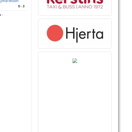
Reymersholm
0 - 3
b
-