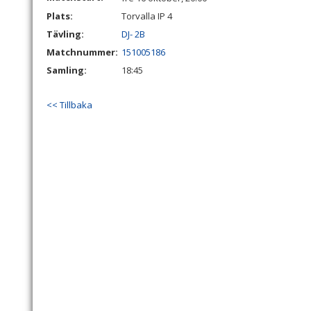
Plats:
Torvalla IP 4
Tävling:
DJ- 2B
Matchnummer:
151005186
Samling:
18:45
<< Tillbaka