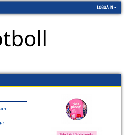
LOGGA IN
tboll
FK 1
F 1