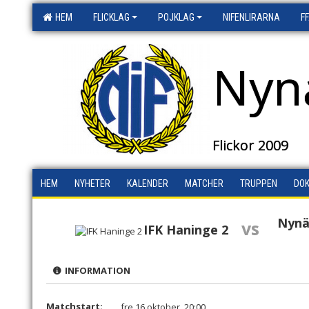
HEM
FLICKLAG
POJKLAG
NIFENLIRARNA
F
Nyn
Flickor 2009
HEM
NYHETER
KALENDER
MATCHER
TRUPPEN
DO
Nynä
vs
IFK Haninge 2
INFORMATION
Matchstart:
fre 16 oktober, 20:00