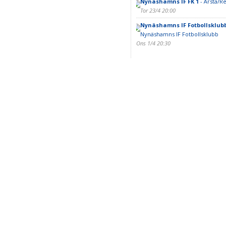
Nynäshamns IF FK 1
- Årsta/
Tor 23/4 20:00
Nynäshamns IF Fotbollsklub
Nynäshamns IF Fotbollsklubb
Ons 1/4 20:30