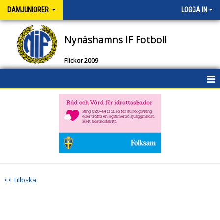
DAMJUNIORER
LOGGA IN
Nynäshamns IF Fotboll
Flickor 2009
HEM
NYHETER
KALENDER
MATCHER
<< Tillbaka
TRUPPEN
DOKUMENT