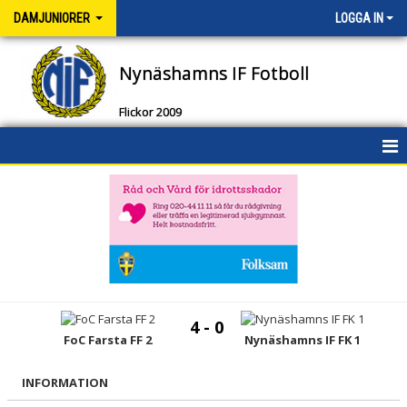
DAMJUNIORER
LOGGA IN
Nynäshamns IF Fotboll
Flickor 2009
HEM
NYHETER
KALENDER
MATCHER
4 - 0
TRUPPEN
FoC Farsta FF 2
Nynäshamns IF FK 1
DOKUMENT
INFORMATION