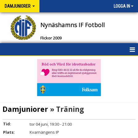
DAMJUNIORER
LOGGA IN
Nynäshamns IF Fotboll
Flickor 2009
HEM
NYHETER
KALENDER
MATCHER
Damjuniorer
» Träning
TRUPPEN
Tid:
tor 04 juni, 19:30 - 21:00
DOKUMENT
Plats:
Kvarnängens IP