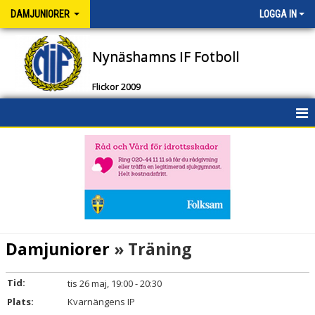
DAMJUNIORER
LOGGA IN
Nynäshamns IF Fotboll
Flickor 2009
HEM
NYHETER
KALENDER
MATCHER
Damjuniorer
» Träning
TRUPPEN
Tid:
tis 26 maj, 19:00 - 20:30
DOKUMENT
Plats:
Kvarnängens IP