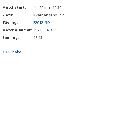
VÅRA LAG/TRÄNARE
Matchstart:
fre 22 maj, 19:30
Plats:
Kvarnängens IP 2
MATCHER
Tävling:
F2012- 3D
CUPER
Matchnummer:
152108028
Samling:
18:45
WEBBSHOP
<< Tillbaka