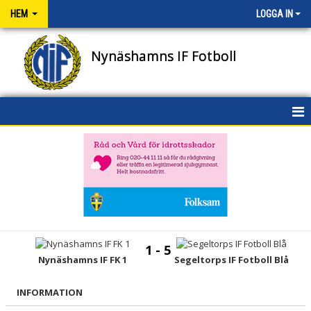
HEM
LOGGA IN
Nynäshamns IF Fotboll
HEM
NYHETER
OM KLUBBEN
KONTAKT
1 - 5
Nynäshamns IF FK 1
Segeltorps IF Fotboll Blå
NIFENS FOND
KALENDER
INFORMATION