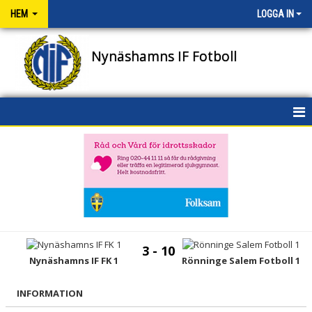
HEM
LOGGA IN
Nynäshamns IF Fotboll
HEM
NYHETER
OM KLUBBEN
KONTAKT
3 - 10
Nynäshamns IF FK 1
Rönninge Salem Fotboll 1
NIFENS FOND
KALENDER
INFORMATION