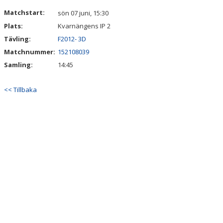
VÅRA LAG/TRÄNARE
Matchstart:
sön 07 juni, 15:30
Plats:
Kvarnängens IP 2
MATCHER
Tävling:
F2012- 3D
CUPER
Matchnummer:
152108039
Samling:
14:45
WEBBSHOP
<< Tillbaka