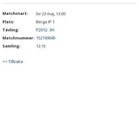
VÅRA LAG/TRÄNARE
Matchstart:
lör 23 maj, 13:00
MATCHER
Plats:
Berga IP 1
Tävling:
P2012- 3H
CUPER
Matchnummer:
152169045
WEBBSHOP
Samling:
12:15
<< Tillbaka