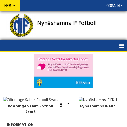
HEM
LOGGA IN
Nynäshamns IF Fotboll
HEM
NYHETER
OM KLUBBEN
KONTAKT
3 - 1
Rönninge Salem Fotboll
Nynäshamns IF FK 1
NIFENS FOND
Svart
KALENDER
INFORMATION