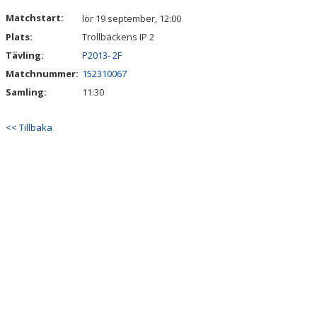
VÅRA LAG/TRÄNARE
Matchstart:
lör 19 september, 12:00
Plats:
Trollbäckens IP 2
MATCHER
Tävling:
P2013- 2F
CUPER
Matchnummer:
152310067
Samling:
11:30
WEBBSHOP
<< Tillbaka