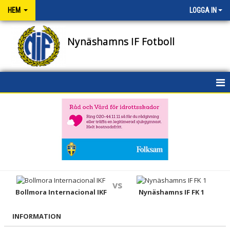
HEM
LOGGA IN
Nynäshamns IF Fotboll
HEM
NYHETER
OM KLUBBEN
KONTAKT
vs
Bollmora Internacional IKF
Nynäshamns IF FK 1
NIFENS FOND
KALENDER
INFORMATION