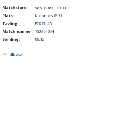
VÅRA LAG/TRÄNARE
Matchstart:
sön 31 maj, 10:00
Plats:
Källbrinks IP 31
MATCHER
Tävling:
F2013- 4D
CUPER
Matchnummer:
152264054
Samling:
09:15
WEBBSHOP
<< Tillbaka