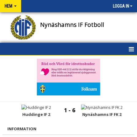
HEM
LOGGA IN
Nynäshamns IF Fotboll
HEM
NYHETER
OM KLUBBEN
KONTAKT
1 - 6
Huddinge IF 2
Nynäshamns IF FK 2
NIFENS FOND
KALENDER
INFORMATION