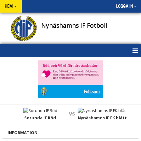
HEM
LOGGA IN
Nynäshamns IF Fotboll
HEM
NYHETER
OM KLUBBEN
KONTAKT
vs
Sorunda IF Röd
Nynäshamns IF FK blått
NIFENS FOND
KALENDER
INFORMATION