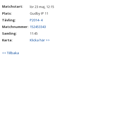
VÅRA LAG/TRÄNARE
Matchstart:
lör 23 maj, 12:15
Plats:
Gudby IP 11
MATCHER
Tävling:
P2014- 4
CUPER
Matchnummer:
152453343
Samling:
11:45
WEBBSHOP
Karta:
Klicka här >>
<< Tillbaka