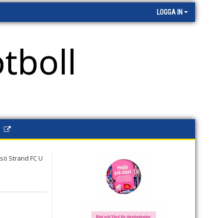
LOGGA IN
tboll
P