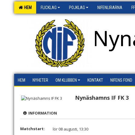
HEM
FLICKLAG
POJKLAG
NIFENLIRARNA
F
Nyn
HEM
NYHETER
OM KLUBBEN
KONTAKT
NIFENS FOND
Nynäshamns IF FK 3
INFORMATION
Matchstart:
lör 08 augusti, 13:30