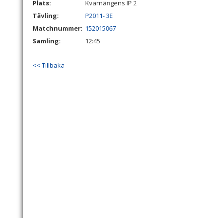
Plats:
Kvarnängens IP 2
Tävling:
P2011- 3E
Matchnummer:
152015067
Samling:
12:45
<< Tillbaka