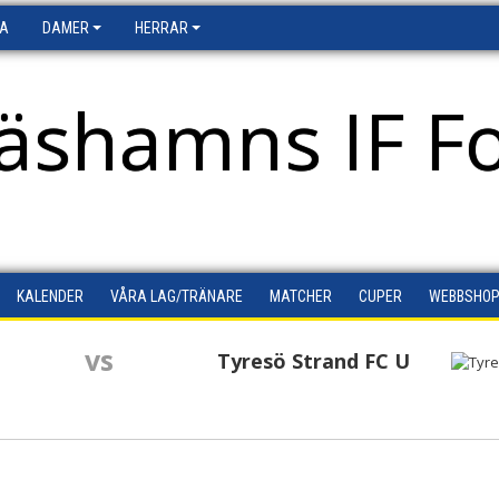
FA
DAMER
HERRAR
äshamns IF Fo
KALENDER
VÅRA LAG/TRÄNARE
MATCHER
CUPER
WEBBSHO
vs
Tyresö Strand FC U