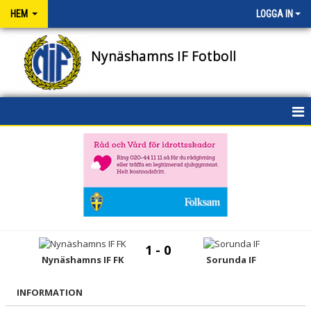
HEM
LOGGA IN
Nynäshamns IF Fotboll
HEM
NYHETER
OM KLUBBEN
KONTAKT
1 - 0
Nynäshamns IF FK
Sorunda IF
NIFENS FOND
KALENDER
INFORMATION