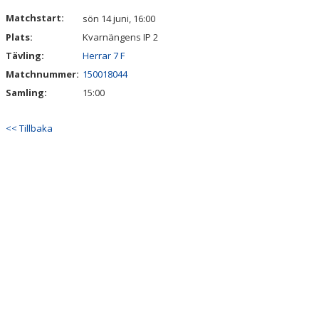
VÅRA LAG/TRÄNARE
Matchstart:
sön 14 juni, 16:00
Plats:
Kvarnängens IP 2
MATCHER
Tävling:
Herrar 7 F
CUPER
Matchnummer:
150018044
Samling:
15:00
WEBBSHOP
<< Tillbaka